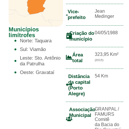
Jean
Vice-
Medinger
prefeito
Municípios
04/05/1988
Criação do
limítrofes
município
Norte: Taquara
Sul: Viamão
323,95 Km²
Área
Leste: Sto. Antônio
total
(2015)
da Patrulha
Oeste: Gravataí
54 Km
Distância
da capital
(Porto
Alegre)
GRANPAL /
Associação
FAMURS
Municipal
Comitê
da Bacia do