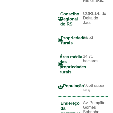
Rio Gravataí
COREDE do
Conselho
Delta do
Regional
Jacuí
do RS
1.353
Propriedades
rurais
34,71
Área média
hectares
das
propriedades
rurais
7.658
População
(CENSO
2022)
Av. Pompílio
Endereço
Gomes
da
Sobrinho,