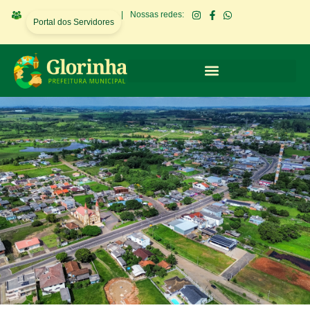
|
Nossas redes:
Portal dos Servidores