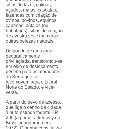
sítios de lazer, colinas,
açudes, matas, cascatas,
fazendas com criação de
ovinos, bovinos, equinos,
caprinos, búfalos (ou
bubalinos), sítios de criação
de avestruzes e inúmeras
outras belezas naturais.
Dispondo de uma área
geograficamente
privilegiada, transformou-se
em eixo de deslocamento
perfeito para os moradores
da Serra que se
locomovem para o Litoral
Norte do Estado, e vice-
versa.
A partir do trevo de acesso,
que liga o centro da cidade
à auto-estrada federal BR-
290 (a primeira freeway do
Brasil, inaugurada em
1972), Glorinha constitui-se