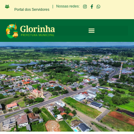
|
Nossas redes:
Portal dos Servidores