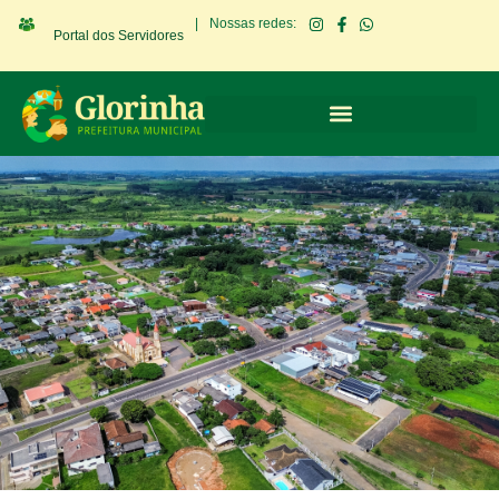
|
Nossas redes:
Portal dos Servidores