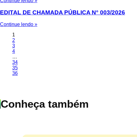
Continue lendo »
EDITAL DE CHAMADA PÚBLICA N° 003/2026
Continue lendo »
1
2
3
4
…
34
35
36
Conheça também