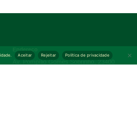
Endereço
cidade.
Aceitar
Rejeitar
Política de privacidade
Av. Pompílio Gomes Sobrinho, 23400
E-mail
prefeitura@glorinha.rs.gov.br
Atendimento
Segunda à sexta-feira, das 8h às 12h,
13h às 17h.