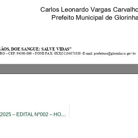
PROCESSO SELETIVO SIMPLIFICADO nº 007/2025 – EDITAL Nº002 – HOMOLOGAÇÃO PRELIMINAR DAS INSCRIÇÕES.