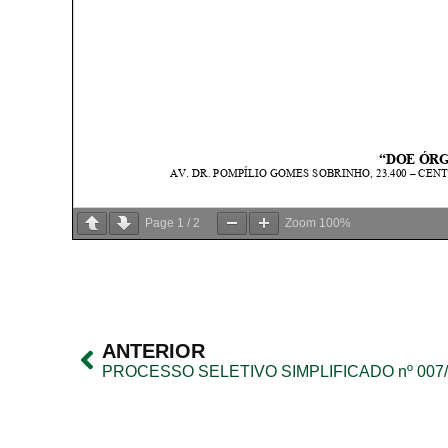
Page
1
/
2
Zoom
100%
ANTERIOR