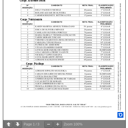
Page
1
/
3
Zoom
100%