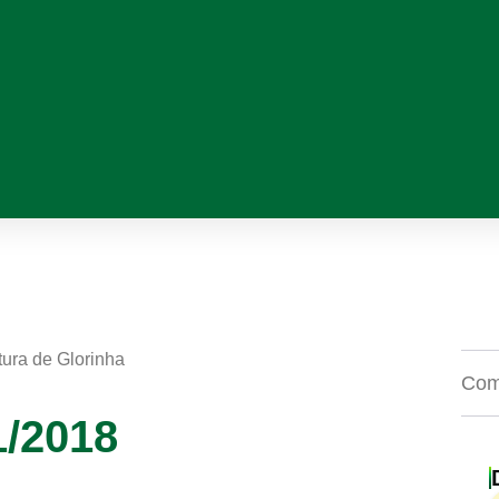
tura de Glorinha
Comp
1/2018