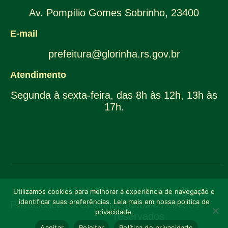
Av. Pompílio Gomes Sobrinho, 23400
E-mail
prefeitura@glorinha.rs.gov.br
Atendimento
Segunda à sexta-feira, das 8h às 12h, 13h às
17h.
Utilizamos cookies para melhorar a experiência de navegação e
Política de
© 2025 Prefeitura Municipal de
identificar suas preferências. Leia mais em nossa política de
Privacidade
Glorinha. Todos os direitos
privacidade.
reservados
Aceitar
Rejeitar
Política de privacidade