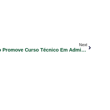
Next
Secretaria De Educação Promove Curso Técnico Em Administração Em Parceria Com O Senac Gravataí