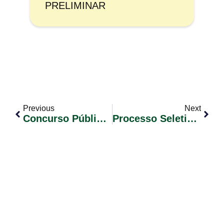
PRELIMINAR
Previous
Next
Concurso Público 02/2023 Convocação De Candidatos Classificados. Edital Nº 48.
Processo Seletivo Simplificado Nº 002/2025. Edital Nº 004.