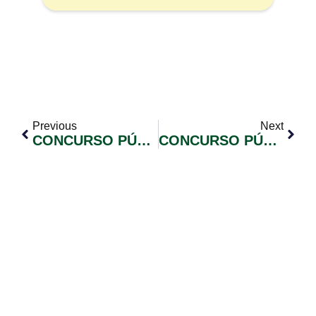
Previous
Next
CONCURSO PÚBLICO 01/2023 – CONVOCAÇÃO DE CANDIDATOS CLASSIFICADOS – EDITAL Nº 81
CONCURSO PÚBLICO 01/2023 – CONVOCAÇÃO DE CANDIDATOS CLASSIFICADOS – EDITAL Nº 79