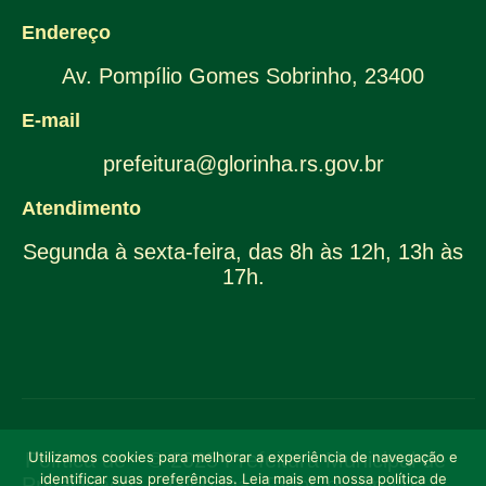
Endereço
Av. Pompílio Gomes Sobrinho, 23400
E-mail
prefeitura@glorinha.rs.gov.br
Atendimento
Segunda à sexta-feira, das 8h às 12h, 13h às
17h.
Política de
Utilizamos cookies para melhorar a experiência de navegação e
© 2025 Prefeitura Municipal de
identificar suas preferências. Leia mais em nossa política de
Privacidade
Glorinha. Todos os direitos