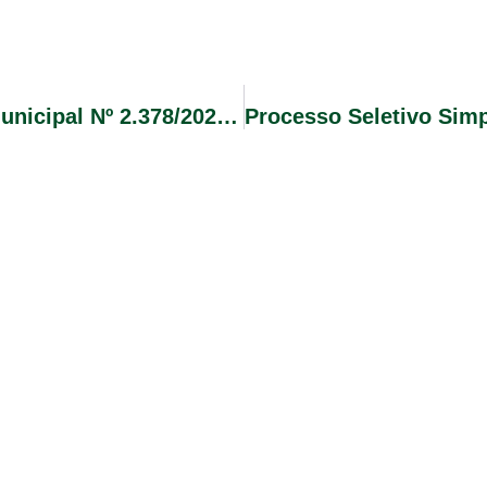
Contrato Temporário Conforme Lei Municipal Nº 2.378/2025 Edital De Convocação De Candidatos Nº 003/2025.