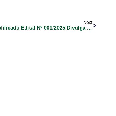
Next
Processo Seletivo Simplificado Edital Nº 001/2025 Divulga A Classificação Final Para O Cargo: Odontólogo.