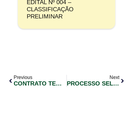
EDITAL Nº 004 –
CLASSIFICAÇÃO
PRELIMINAR
Previous
Next
CONTRATO TEMPORÁRIO CONFORME LEI MUNICIPAL Nº 2192/2022 EDITAL DE CONVOCAÇÃO DE CANDIDATOS Nº 007/2022
PROCESSO SELETIVO SIMPLICADO Nº 003/2021 EDITAL DE CONVOCAÇÃO DE CANDIDATOS Nº 003