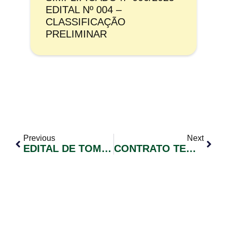
EDITAL Nº 004 –
CLASSIFICAÇÃO
PRELIMINAR
Previous
Next
EDITAL DE TOMADA DE PREÇO 04/2022 – FORNECIMENTO E INSTALAÇÃO DE FORRO EM PVC PARA EMEF ARY SOARES
CONTRATO TEMPORÁRIO CONFORME LEI MUNICIPAL Nº 2122/2021 – EDITAL DE CONVOCAÇÃO DE CANDIDATOS Nº 033/2021