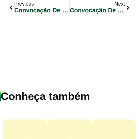
Previous
Next
Convocação De Candidatos Classificados – Concurso Público 01/2023 – Edital Nº 41 (Assistente Social)
Convocação De Candidatos Classificados – Concurso Público 01/2023 – Edital Nº 43 (Agente Administrativo)
Conheça também