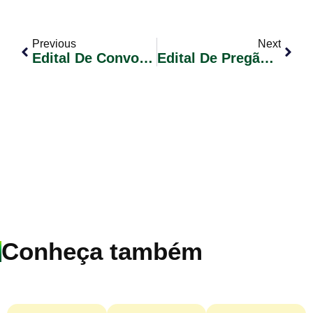
Previous
Next
Edital De Convocação De Candidatos Nº 011/2024 – Contrato Temporário Conforme Lei Municipal Nº 2.251/2023
Edital De Pregão Eletrônico Nº 034/2024 – Contratação De Empresa Especializada Para Prestação De Serviços Médicos (pediatra E Psiquiatra), No Município De Glorinha/RS
Conheça também