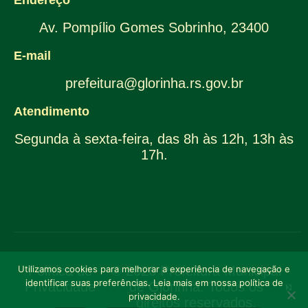
Endereço
Av. Pompílio Gomes Sobrinho, 23400
E-mail
prefeitura@glorinha.rs.gov.br
Atendimento
Segunda à sexta-feira, das 8h às 12h, 13h às
17h.
Utilizamos cookies para melhorar a experiência de navegação e
Política de
© 2026 Prefeitura Municipal
identificar suas preferências. Leia mais em nossa política de
Privacidade
de Glorinha. Todos os
privacidade.
direitos reservados.