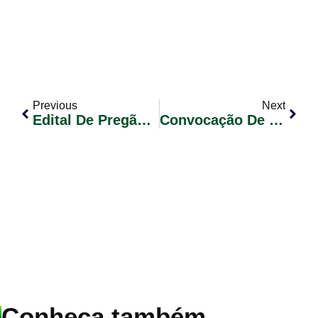
Previous
Next
Edital De Pregão Eletrônico Nº 011/2024 – Registro De Preços Para Aquisição De Cargas De Gás Liquefeito De Petróleo GLP
Convocação De Candidatos Classificados – Concurso Público 02/2023 – Edital Nº 13 (Atendente De Educação)
Conheça também