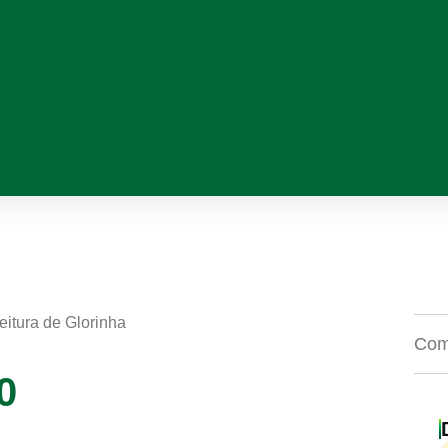
eitura de Glorinha
Comp
0