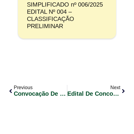
SIMPLIFICADO nº 006/2025
EDITAL Nº 004 –
CLASSIFICAÇÃO
PRELIMINAR
Previous
Next
Convocação De Candidatos Classificados – Concurso Público 01/2023 – Edital Nº 56 (Enfermeiro)
Edital De Concorrência Nº. 012/2024 – Reforma Na Escola Municipal De Ensino Fundamental Álvaro Ferrugem