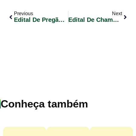
Previous
Next
Edital De Pregão Eletrônico Nº 029/2024 – REGISTRO DE PREÇOS Para Futura E Eventual AQUISIÇÃO DE OXIGÊNIO GASOSO MEDICINAL
Edital De Chamamento Público Nº 003/2024 – Seleção De Projeto Audiovisual Cinema De Rua.
Conheça também