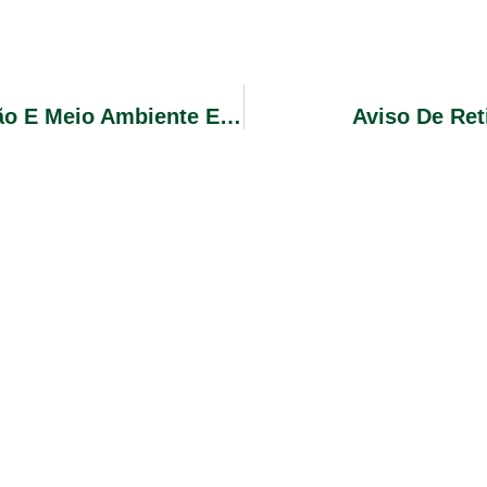
Secretaria Municipal De Administração E Meio Ambiente Edital De Pregão Eletrônico 01/2025
Aviso De Ret