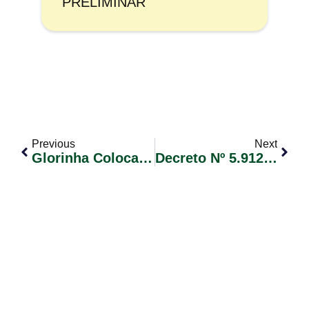
PRELIMINAR
Previous
Next
Glorinha Coloca Primeiro DIU Monitorado Com Ecografia.
Decreto Nº 5.912, De 03 De Janeiro De 2023 – Estabelece As Condições E Restrições De Racionalização E Do Combate Ao Desperdício De Água No Município De Glorinha