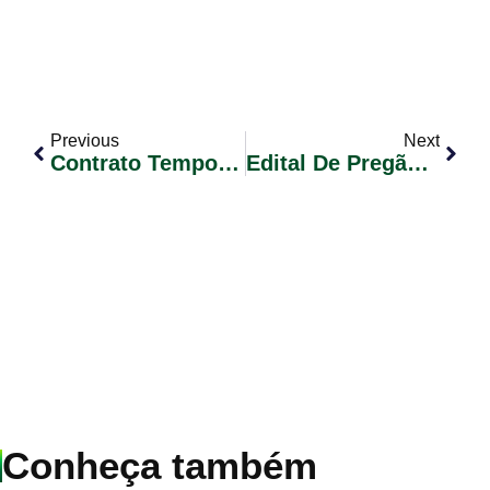
Previous
Next
Contrato Temporário Conforme Lei Municipal Nº 2.313/2024 Edital De Convocação De Candidatos Nº 001/2024
Edital De Pregão Eletrônico Nº 015/2024 – Registro De Preços Contratação De Empresa Especializada Em Prestação De Serviços Técnico-Pedagógicos Nas Ferramentas E Funcionalidades Vinculadas Ao Dominio Educacional Google Workspace For Education
Conheça também