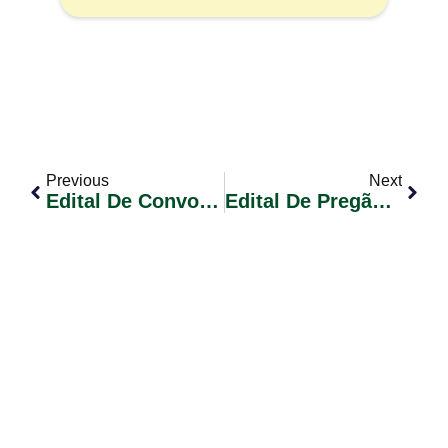
Previous
Next
Edital De Convocação De Candidatos Nº 006/2024 – Contrato Temporário Conforme Lei Municipal Nº 2.251/2023
Edital De Pregão Eletrônico Nº 021/2024 – Registro De Preços Para A Aquisição De Material De Expediente