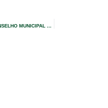
EDITAL – 001/2019 – COMDICA – CONSELHO MUNICIPAL DOS DIREITOS DA CRIANÇA E DO ADOLESCENTE