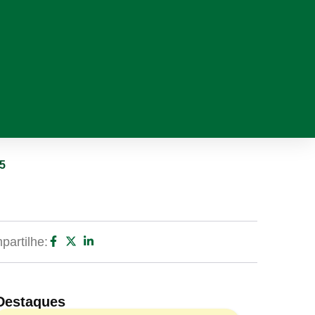
5
artilhe:
Destaques