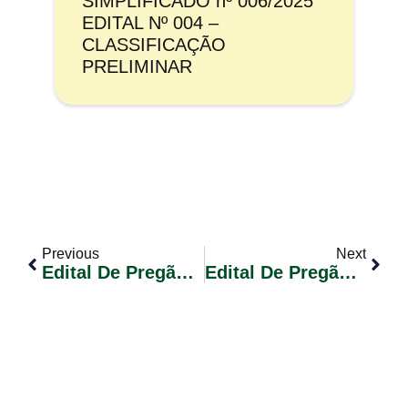
SIMPLIFICADO nº 006/2025
EDITAL Nº 004 –
CLASSIFICAÇÃO
PRELIMINAR
Previous
Next
Edital De Pregão Eletrônico Nº 027/2023 – Contratação De Empresa Para Integração Telefonica, Implantação, Suporte E Solução Completa De Equipamentos
Edital De Pregão Eletrônico Nº 030/2023 – Registro De Preços Para A Aquisição De Material Ambulatorial