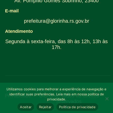
Av. Pompílio Gomes Sobrinho, 23400
E-mail
prefeitura@glorinha.rs.gov.br
Atendimento
Segunda à sexta-feira, das 8h às 12h, 13h às
17h.
Política de
Utilizamos cookies para melhorar a experiência de navegação e
© 2025 Prefeitura Municipal de
identificar suas preferências. Leia mais em nossa política de
Privacidade
Glorinha. Todos os direitos
privacidade.
reservados
Aceitar
Rejeitar
Política de privacidade