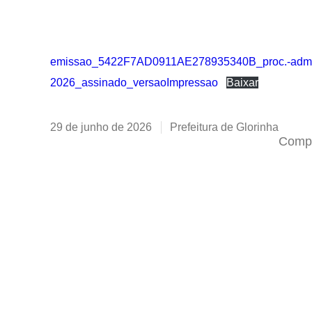
emissao_5422F7AD0911AE278935340B_proc.-admini
2026_assinado_versaoImpressao
Baixar
29 de junho de 2026
Prefeitura de Glorinha
Compa