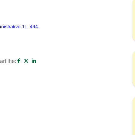
strativo-11–494-
rtilhe: