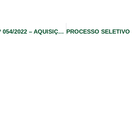
EDITAL DE PREGÃO ELETRÔNICO Nº 054/2022 – AQUISIÇÃO DE 01 MÁQUINA DE DEMARCAÇÃO VIÁRIA AIRLESS E 01 PERFURADOR DE SOLO A GASOLINA,