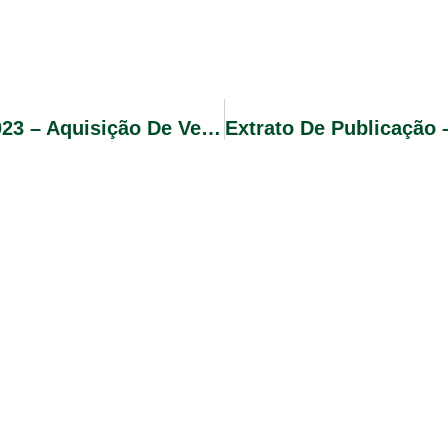
Edital De Pregão Eletrônico Nº 055/2023 – Aquisição De Veículo Utilitário Tipo Minivan 07 Lugares, Zero Quilômetro