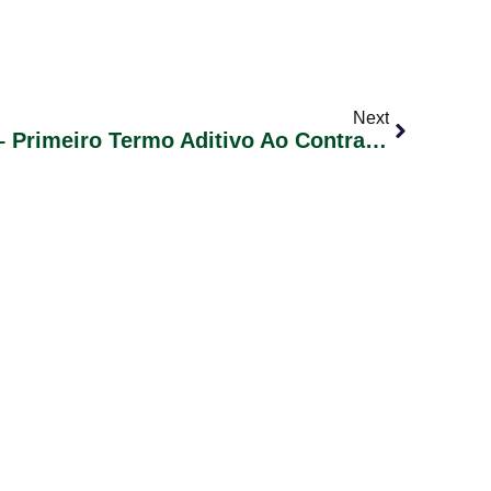
Next
Extrato De Publicação – Primeiro Termo Aditivo Ao Contrato Nº 0608.206-68 Que Entre Si Fazem A Caixa Econômica Federal E O Município De Glorinha.