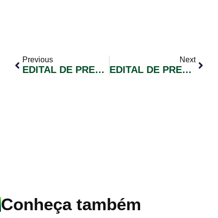
Previous
Next
EDITAL DE PREGÃO ELETRÔNICO Nº 13/2022 – AQUISIÇÃO DE TRATOR AGRICOLA NOVO E ROÇADEIRA HIDRAULICA ARTICULADA
EDITAL DE PREGÃO ELETRÔNICO Nº 09/2022 – Elaboração De Projeto
Conheça também