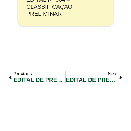
CLASSIFICAÇÃO
PRELIMINAR
Previous
Next
EDITAL DE PREGÃO ELETRÔNICO Nº 08/2022 – CESTAS BÁSICAS PARA CARENTES EM VULNERABILIDADE
EDITAL DE PREGÃO ELETRÔNICO Nº 13/2022 – AQUISIÇÃO DE TRATOR AGRICOLA NOVO E ROÇADEIRA HIDRAULICA ARTICULADA