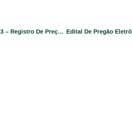
Edital De Pregão Eletrônico Nº 11/2023 – Registro De Preços Para Eventual Aquisição De Materiais Esportivos E Pedagógicos