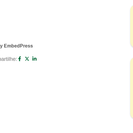
By EmbedPress
rtilhe: