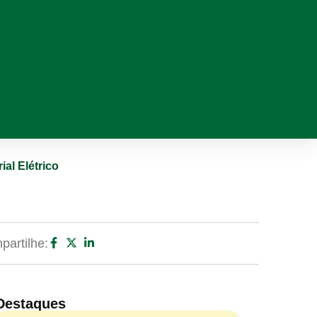
al Elétrico
artilhe:
Destaques