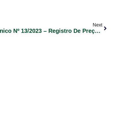
Next
Edital De Pregão Eletrônico Nº 13/2023 – Registro De Preços Para Eventual Aquisição De Equipamentos De Informática