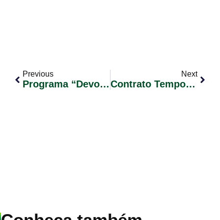
Previous
Next
Programa “Devolve ICMS” Do Governo Estadual Devolve ICMS Para Famílias De Baixa Renda.
Contrato Temporário Conforme Lei Municipal Nº 2251/2023 (Concurso Público 01/2019) – Edital De Convocação De Candidatos Nº 011/2023
Conheça também