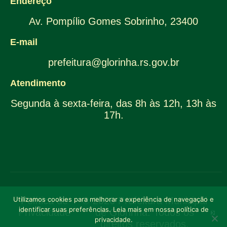
Endereço
Av. Pompílio Gomes Sobrinho, 23400
E-mail
prefeitura@glorinha.rs.gov.br
Atendimento
Segunda à sexta-feira, das 8h às 12h, 13h às
17h.
Utilizamos cookies para melhorar a experiência de navegação e
Política de
© 2026 Prefeitura Municipal
identificar suas preferências. Leia mais em nossa política de
Privacidade
de Glorinha. Todos os
privacidade.
direitos reservados.