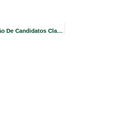
Concurso Público 02/2023 Convocação De Candidatos Classificados Edital Nº 32