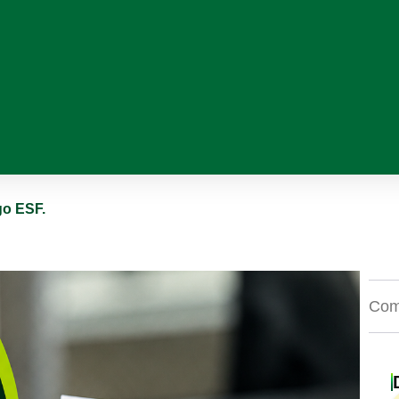
go ESF.
Comp