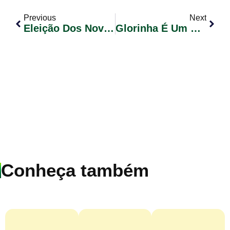
Previous
Next
Eleição Dos Novos Membros Do Conselho Municipal Dos Direitos Da Criança E Do Adolescente
Glorinha É Um Dos Municípios Contemplados Pelo Governo Do Estado Com Máquinas Agrícolas
Conheça também