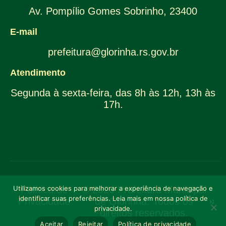
Av. Pompílio Gomes Sobrinho, 23400
E-mail
prefeitura@glorinha.rs.gov.br
Atendimento
Segunda à sexta-feira, das 8h às 12h, 13h às
17h.
Utilizamos cookies para melhorar a experiência de navegação e
Política de
© 2026 Prefeitura Municipal
identificar suas preferências. Leia mais em nossa política de
Privacidade
de Glorinha. Todos os
privacidade.
direitos reservados.
Aceitar
Rejeitar
Política de privacidade