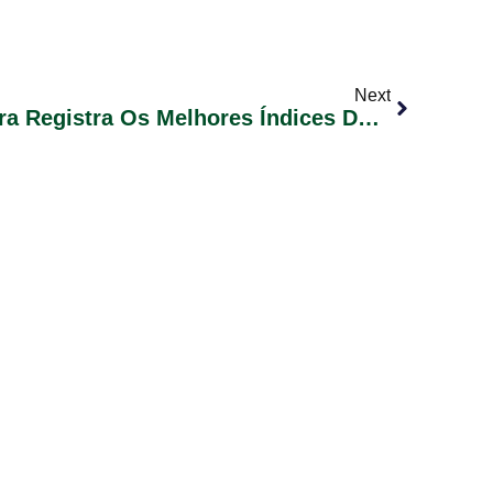
Next
Secretaria De Agricultura Registra Os Melhores Índices De Sua História Em 2017