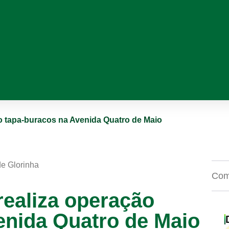
o tapa-buracos na Avenida Quatro de Maio
de Glorinha
Comp
realiza operação
enida Quatro de Maio