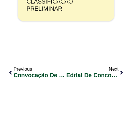
CLASSIFICAÇÃO
PRELIMINAR
Previous
Next
Convocação De Candidatos Classificados – Concurso Público 01/2023 – Edital Nº 36 (Secretário De Escola)
Edital De Concorrência Nº. 003/2024 – Contratação De Empresa Para Execução De Serviço De Assentamento De Meio-Fio No Loteamento Soares