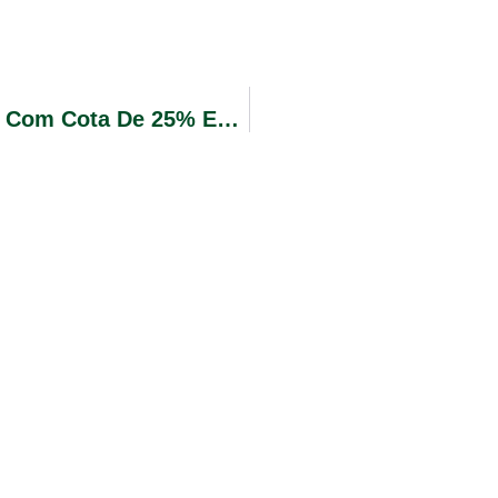
Pregão Eletrônico Nº 076/2017 – RP – Com Cota De 25% Exclusiva Para ME/EPP