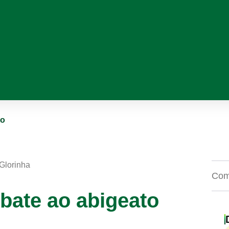
to
 Glorinha
Comp
bate ao abigeato