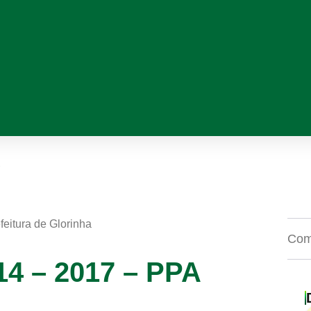
A
feitura de Glorinha
Comp
14 – 2017 – PPA