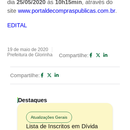
dia
25/05/2020
às
10h15min
, através do
site
www.portaldecompraspublicas.com.br
.
EDITAL
19 de maio de 2020
Prefeitura de Glorinha
Compartilhe:
Compartilhe:
Destaques
Atualizações Gerais
Lista de Inscritos em Dívida