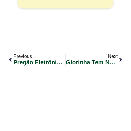
Previous
Next
Pregão Eletrônico Nº 013/2018 – RP – Com Cota De 25% Exclusiva Para ME/EPP
Glorinha Tem Novo Secretário De Agricultura