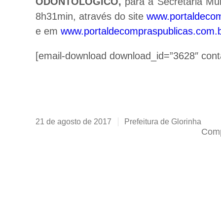
ODONTOLÓGICO,
para a Secretaria Mu
8h31min, através do site
www.portaldecom
e em
www.portaldecompraspublicas.com.
[email-download download_id=”3628″ cont
21 de agosto de 2017
Prefeitura de Glorinha
Comp