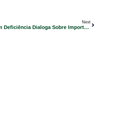
Next
Semana Da Pessoa Com Deficiência Dialoga Sobre Importância Do Acesso E Inclusão