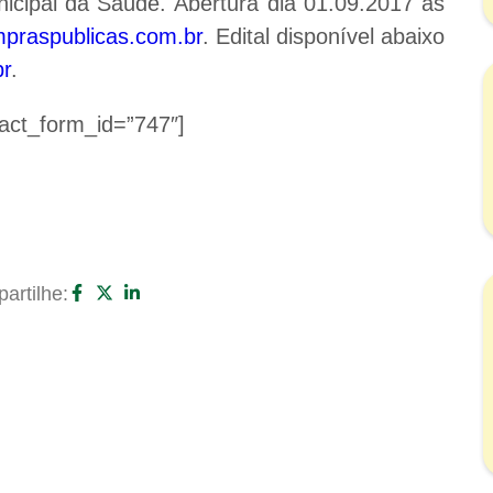
nicipal da Saúde. Abertura dia 01.09.2017 às
praspublicas.com.br
. Edital disponível abaixo
br
.
act_form_id=”747″]
artilhe: