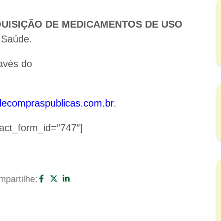
UISIÇÃO DE MEDICAMENTOS DE USO
e Saúde.
ravés do
.
decompraspublicas.com.br
.
act_form_id=”747″]
partilhe: