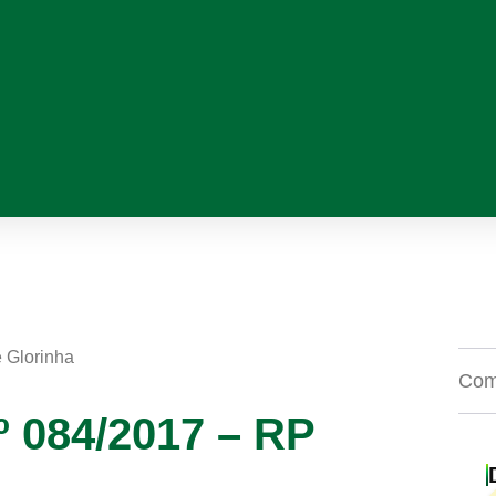
e Glorinha
Comp
º 084/2017 – RP