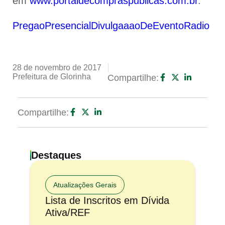
em
www.portaldecompraspublicas.com.br
.
PregaoPresencialDivulgaaaoDeEventoRadio
28 de novembro de 2017
Prefeitura de Glorinha
Compartilhe:
Compartilhe:
Destaques
Atualizações Gerais
Lista de Inscritos em Dívida
Ativa/REF