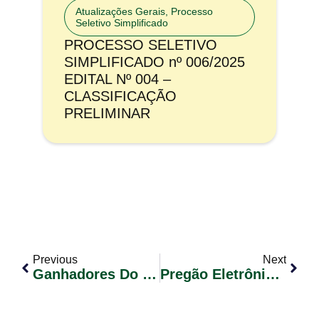
Atualizações Gerais
,
Processo
Seletivo Simplificado
PROCESSO SELETIVO
SIMPLIFICADO nº 006/2025
EDITAL Nº 004 –
CLASSIFICAÇÃO
PRELIMINAR
Previous
Next
Ganhadores Do Sorteio Da Nota Fiscal Premiada De Dezembro De 2018
Pregão Eletrônico Nº 039/2018 – RP – Com Cota De 25% Exclusiva ME/EPP