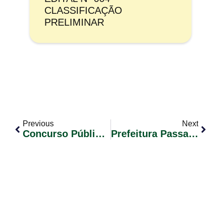
CLASSIFICAÇÃO
PRELIMINAR
Previous
Next
Concurso Público 01/2019 – Edital De Convocação Nº28
Prefeitura Passa A Receber Pagamentos Via Cartão De Débito E PIX.