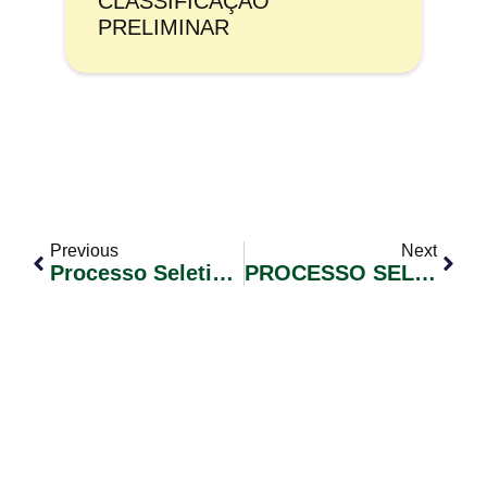
CLASSIFICAÇÃO
PRELIMINAR
Previous
Next
Processo Seletivo Simplificado 002/2021 – Edital De Convocação De Candidatos Nº 004
PROCESSO SELETIVO SIMPLICADO Nº 004/2021 EDITAL DE CONVOCAÇÃO DE CANDIDATOS Nº 002