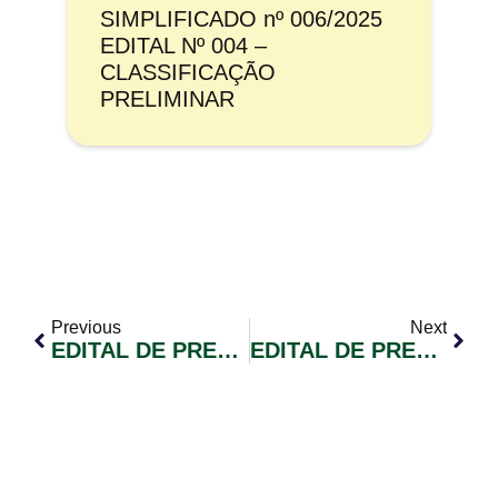
SIMPLIFICADO nº 006/2025
EDITAL Nº 004 –
CLASSIFICAÇÃO
PRELIMINAR
Previous
Next
EDITAL DE PREGÃO ELETRÔNICO Nº 018/2022 – REGISTRO DE PREÇOS Para Eventual Aquisição De MATERIAL DE LIMPEZA E HIGIENIZAÇÃO
EDITAL DE PREGÃO ELETRÔNICO Nº 019/2022 – PRESTAÇÃO DE SERVIÇOS DE MÁQUINAS PESADAS, CAMINHÃO TRUCK E TRATOR AGRÍCOLA COM UMA ROÇADEIRA HIDRÁULICA ACOPLADA,